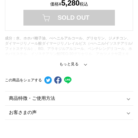
5,280
価格
¥
税込
SOLD OUT
成分：水、ホホバ種子油、べヘニルアルコール、グリセリン、ジメチコン、
ダイマージリノール酸ダイマージリノレイルビス（べヘニル/イソステアリル/
フィトステリル）、BG、アラキジルアルコール、ペンチレングリコール、ホ
ホバエステル、イソステアリン酸PEG-30グリセリル、アカツメクサ花エキ
ス、ポリメチルシルセスキオキサン、ステアリン酸グリセリル、アラキルグ
ルコシド、スクワラン、カプリル酸グリセリル、ジラウロイルグルタミン酸
リシンNa、ポリソルベート60、マグノリアオフィシナリス樹皮エキス、セー
ジ葉エキス、エチナシ根エキス、グレープフルーツ果皮油、ライム油、セイ
この商品をシェアする
ヨウハッカ油、(クロロフィリン/銅)複合体、イソステアリン酸ソルビタン、
(アクリル酸ヒドロキシエチル/アクリロイルジメチルタウリンNa)コポリマ
ー、トコフェロール、クエン酸、クエン酸Na、ペンテト酸5Na、フェノキシ
エタノール、メトキシフェニルイミノジメチルシクロヘキセニルエチルグリ
商品特徴・ご使用方法
シン
お客さまの声