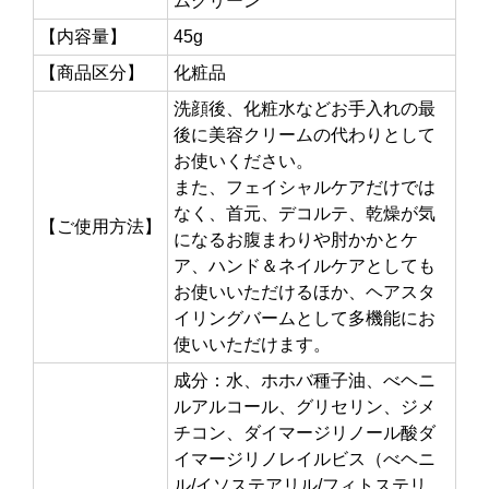
ムグリーン
【内容量】
45g
【商品区分】
化粧品
洗顔後、化粧水などお手入れの最
後に美容クリームの代わりとして
お使いください。
また、フェイシャルケアだけでは
なく、首元、デコルテ、乾燥が気
【ご使用方法】
になるお腹まわりや肘かかとケ
ア、ハンド＆ネイルケアとしても
お使いいただけるほか、ヘアスタ
イリングバームとして多機能にお
使いいただけます。
成分：水、ホホバ種子油、べヘニ
ルアルコール、グリセリン、ジメ
チコン、ダイマージリノール酸ダ
イマージリノレイルビス（べヘニ
ル/イソステアリル/フィトステリ