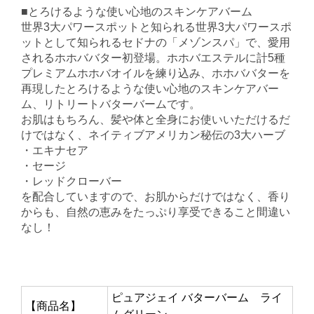
■とろけるような使い心地のスキンケアバーム
世界3大パワースポットと知られる世界3大パワースポ
ットとして知られるセドナの「メゾンスパ」で、愛用
されるホホババター初登場。ホホバエステルに計5種
プレミアムホホバオイルを練り込み、ホホババターを
再現したとろけるような使い心地のスキンケアバー
ム、リトリートバターバームです。
お肌はもちろん、髪や体と全身にお使いいただけるだ
けではなく、ネイティブアメリカン秘伝の3大ハーブ
・エキナセア
・セージ
・レッドクローバー
を配合していますので、お肌からだけではなく、香り
からも、自然の恵みをたっぷり享受できること間違い
なし！
ピュアジェイ バターバーム ライ
【商品名】