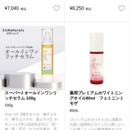
¥7,040
¥8,250
税込
税込
スーパーJ オールインワンリ
薬用プレミアムホワイトニン
ッチセラム 100g
グオイル80ml フェミニンミ
モザ
100g
80mL
ホホバの【種子オイル、種子エキ
ス、種子エステル、葉エキス】 が
プレミアムホホバオイルに浸透力
ギュッと1本に詰め込まれた「顔・
の高い油溶性ビタミンCと潤いとハ
体・髪・手元」ケアが出来る、妥
リを導くリノール酸誘導体をプラ