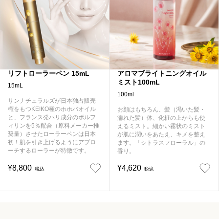
リフトローラーペン 15mL
アロマブライトニングオイル
ミスト100mL
15mL
100ml
サンナチュラルズが日本独占販売
権をもつKEIKO種のホホバオイル
お顔はもちろん、髪（渇いた髪・
と、フランス発ハリ成分のボルフ
濡れた髪）体、化粧の上からも使
ィリンを5％配合（原料メーカー推
えるミスト。細かい霧状のミスト
奨量）させたローラーペンは日本
が肌に潤いをあたえ、キメを整え
初！肌を引き上げるようにアプロ
ます。「シトラスフローラル」の
ーチするローラーが特徴です。
香り。
¥8,800
¥4,620
税込
税込