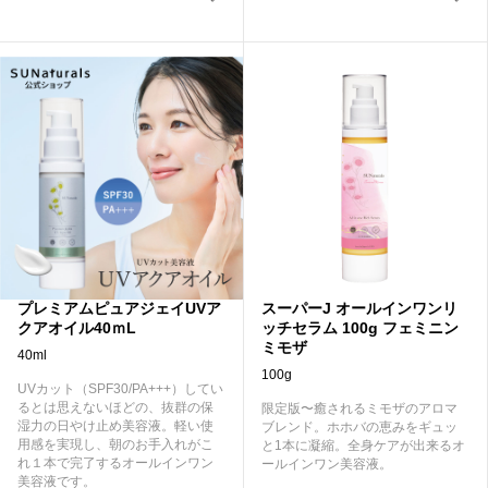
プレミアムピュアジェイUVア
スーパーJ オールインワンリ
クアオイル40ｍL
ッチセラム 100g フェミニン
ミモザ
40ml
100g
UVカット（SPF30/PA+++）してい
るとは思えないほどの、抜群の保
限定版〜癒されるミモザのアロマ
湿力の日やけ止め美容液。軽い使
ブレンド。ホホバの恵みをギュッ
用感を実現し、朝のお手入れがこ
と1本に凝縮。全身ケアが出来るオ
れ１本で完了するオールインワン
ールインワン美容液。
美容液です。