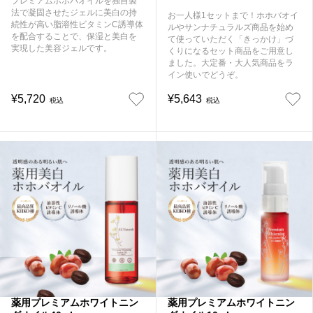
プレミアムホホバオイルを独自製
法で凝固させたジェルに美白の持
お一人様1セットまで！ホホバオイ
続性が高い脂溶性ビタミンC誘導体
ルやサンナチュラルズ商品を始め
を配合することで、保湿と美白を
て使っていただく「きっかけ」づ
実現した美容ジェルです。
くりになるセット商品をご用意し
ました。大定番・大人気商品をラ
イン使いでどうぞ。
¥5,720
¥5,643
税込
税込
薬用プレミアムホワイトニン
薬用プレミアムホワイトニン