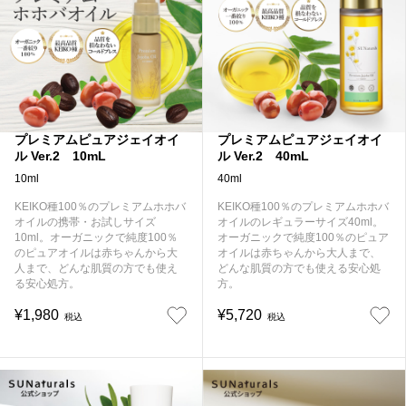
プレミアムピュアジェイオイ
プレミアムピュアジェイオイ
ル Ver.2 10mL
ル Ver.2 40mL
10ml
40ml
KEIKO種100％のプレミアムホホバ
KEIKO種100％のプレミアムホホバ
オイルの携帯・お試しサイズ
オイルのレギュラーサイズ40ml。
10ml。オーガニックで純度100％
オーガニックで純度100％のピュア
のピュアオイルは赤ちゃんから大
オイルは赤ちゃんから大人まで、
人まで、どんな肌質の方でも使え
どんな肌質の方でも使える安心処
る安心処方。
方。
¥1,980
¥5,720
税込
税込