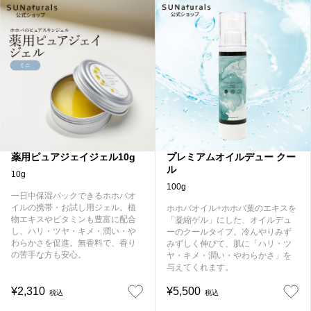
薬用ピュアジェイジェル10g
プレミアムオイルデュー クー
ル
10g
100g
一日中保湿パックできるホホバオ
イルの携帯・お試し用ジェル。植
ホホバオイル+ホホバ葉のエキスを
物エキスやビタミンも豊富に配合
「凝縮ゲル」にした、オイルデュ
し、ハリ・ツヤ・キメ・潤い・や
ーのクールタイプ。冷んやりみず
わらかさを促進。無香料で、香り
みずしく伸びて、肌に「ハリ・ツ
の苦手な方も安心。
ヤ・キメ・潤い・やわらかさ」を
与えてくれます。
¥2,310
¥5,500
税込
税込