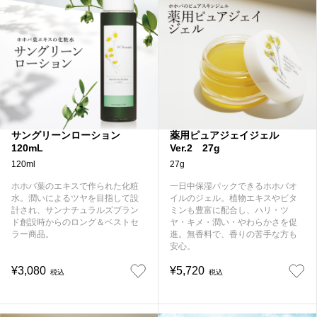
薬用ピュアジェイジェル
サングリーンローション
Ver.2 27g
120mL
27g
120ml
一日中保湿パックできるホホバオ
ホホバ葉のエキスで作られた化粧
イルのジェル。植物エキスやビタ
水。潤いによるツヤを目指して設
ミンも豊富に配合し、ハリ・ツ
計され、サンナチュラルズブラン
ヤ・キメ・潤い・やわらかさを促
ド創設時からのロング＆ベストセ
進。無香料で、香りの苦手な方も
ラー商品。
安心。
¥3,080
¥5,720
税込
税込