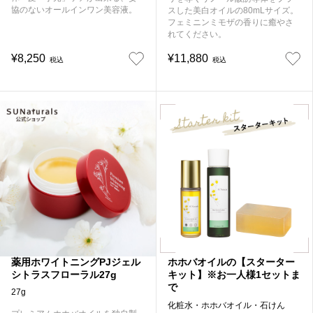
協のないオールインワン美容液。
スした美白オイルの80mLサイズ。
フェミニンミモザの香りに癒やさ
れてください。
¥8,250
¥11,880
税込
税込
薬用ホワイトニングPJジェル
ホホバオイルの【スターター
シトラスフローラル27g
キット】※お一人様1セットま
で
27g
化粧水・ホホバオイル・石けん