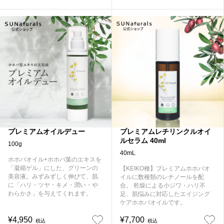
プレミアムオイルデュー
プレミアムレチリンクルオイ
ルセラム 40ml
100g
40mL
ホホバオイル+ホホバ葉のエキスを
「凝縮ゲル」にした、グリーンの
【KEIKO種】プレミアムホホバオ
美容液。みずみずしく伸びて、肌
イルに数種類のレチノールを配
に「ハリ・ツヤ・キメ・潤い・や
合。 乾燥による小ジワ・ハリ不
わらかさ」を与えてくれます。
足、肌悩みに対応したエイジング
ケアホホバオイルです。
¥4,950
¥7,700
税込
税込