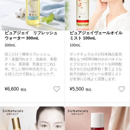
ピュアジェイ リフレッシュ
ピュアジェイヴェールオイル
ウォーター 300mL
ミスト 100mL
300mL
100mL
拭くだけ！爽快リフレッシュ。
サンナチュラルズが日本独占販売
汗・皮脂汚れオフ、化粧水、美容
権をもつKEIKO種のホホバオイル
オイル、美容液、乳液までこれ1
とプロセラミドホワイトを同時配
本。忙しい朝や外出先でも、さっ
合させたのは世界初！驚くような
と拭くだけで肌をしっかりケア。
粒子の細かいヴェール美容ミスト
が全身に心地よく浸透します。
¥6,600
¥5,500
税込
税込