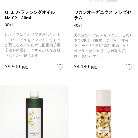
O.I.L バランシングオイル
ワカンオーガニクス メンズセ
No.02 30mL
ラム
30ml
40ml
肌タイプに合わせて厳選したボタ
男の身だしなみスキンケア、これ1
ニカルオイルをブレンド。くすみ
本でOK！ 化粧水・美容液・乳液・
が気になる方のために国産柚子種
クリームの4役を1本に集約。ゲル
子油を厳選し、くすみがちなお肌
状セラムがテカリ・ひげ剃り負
をしっかり整えます。
け・臭いをケア。
¥5,500
¥4,180
税込
税込