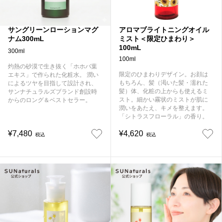
サングリーンローションマグ
アロマブライトニングオイル
ナム300mL
ミスト＜限定ひまわり＞
100mL
300ml
100ml
灼熱の砂漠で生き抜く「ホホバ葉
限定のひまわりデザイン。お顔は
エキス」で作られた化粧水。 潤い
もちろん、髪（渇いた髪・濡れた
によるツヤを目指して設計され、
髪）体、化粧の上からも使えるミ
サンナチュラルズブランド創設時
スト。細かい霧状のミストが肌に
からのロング＆ベストセラー。
潤いをあたえ、キメを整えます。
「シトラスフローラル」の香り。
¥7,480
¥4,620
税込
税込