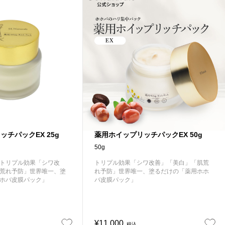
チパックEX 25g
薬用ホイップリッチパックEX 50g
50g
トリプル効果「シワ改
トリプル効果「シワ改善」「美白」「肌荒
荒れ予防」世界唯一、塗
れ予防」世界唯一、塗るだけの「薬用ホホ
ホバ皮膜パック」
バ皮膜パック」
¥11,000
税込