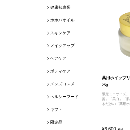
健康知恵袋
ホホバオイル
スキンケア
メイクアップ
ヘアケア
ボディケア
薬用ホイップリッ
メンズコスメ
25g
限定ミニサイズ。
ヘルシーフード
善」「美白」「肌
るだけの「薬用ホ
ギフト
限定品
¥6,600
税込