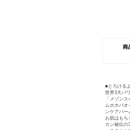
商
■とろける
世界3大パ
「メゾンス
ムホホバオ
ンケアバー
お肌はもち
カン秘伝の