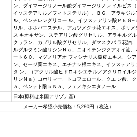
ン、ダイマージリノール酸ダイマージリノレ イルビス
イソステアリル／フィトステリル）、ＢＧ、アラキジル
ル、ペンチレングリコー ル、イソステアリン酸ＰＥＧ−
リル、ホホバエステル、アカツメクサ花エキス、ポリメ
ス キオキサン、ステアリン酸グリセリル、アラキルグ
クワラン、カプリル酸グリセリル、ダマスクバ ラ花油
ルグルタミン酸リシンＮａ、ニオイテンジクアオイ油、
ート６０、マグノリアオ フィシナリス樹皮エキス、シ
ン、セージ葉エキス、エチナシ根エキス、イソステアリ
タ ン、（アクリル酸ヒドロキシエチル／アクリロイル
リンＮａ）コポリマー、トコフェロール、クエ ン酸、
ａ、ペンテト酸５Ｎａ、フェノキシエタノール
日本(原料は米国アリゾナ産)
メーカー希望小売価格：5,280円（税込）