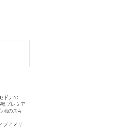
セドナの
5種プレミア
心地のスキ
ィブアメリ