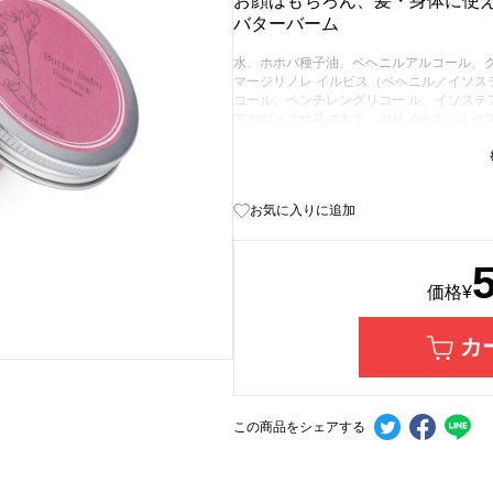
お顔はもちろん、髪・身体に使
バターバーム
水、ホホバ種子油、ベヘニルアルコール、
マージリノレ イルビス（ベヘニル／イソス
コール、ペンチレングリコー ル、イソステ
アカツメクサ花エキス、ポリメチルシルセス
ルコシド、スクワラン、カプリル酸グリセリ
リシンＮａ、ニオイテンジクアオイ油、ポリ
キス、シアノコバラミン、セージ葉エキス、
（アクリル酸ヒドロキシエチル／アクリロ
お気に入りに追加
ール、クエ ン酸、クエン酸Ｎａ、ペンテト
価格
¥
カ
この商品をシェアする