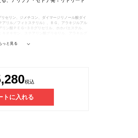
える、アリゾナ・セドナ発！リトリート
グリセリン、ジメチコン、ダイマージリノール酸ダイ
テアリル／フィトステリル）、ＢＧ、アラキジルアル
アリン酸ＰＥＧ−３０グリセリル、ホホバエステル、
 キオキサン、ステアリン酸グリセリル、アラキルグ
ル、ダマスクバ ラ花油、ジラウロイルグルタミン酸
ソルベート６０、マグノリアオ フィシナリス樹皮エ
エチナシ根エキス、イソステアリン酸ソルビタ ン、
イルジメチルタウリンＮａ）コポリマー、トコフェロ
酸５Ｎａ、フェノキシエタノール
5,280
税込
ートに入れる