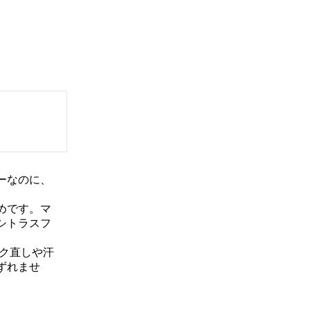
ーなのに、
めです。マ
シトラスフ
ク直しや汗
ずれませ