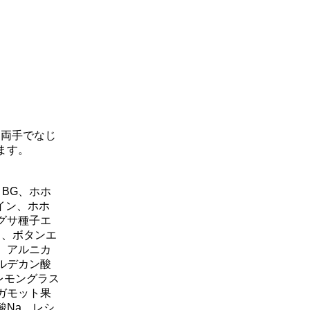
く両手でなじ
ます。
BG、ホホ
イン、ホホ
グサ種子エ
ス、ボタンエ
、アルニカ
ルデカン酸
レモングラス
ガモット果
酸Na、レシ