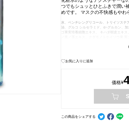
化粧水のようなテクスチャーな
つでもシュッとひとふきで潤い
めです。 マスクの不快感もやわ
水、ペンチレングリコール、トリイソステ
油、グルコ シルセラミド、α−グルカン、
ゴ果実培養細胞エキス、 キハダ樹皮エキス
／葉／茎エキス、クダモノトケイソウ果 実
ルテア根エキス、マルトデキストリン、アル
グリセリン、テトラヘキシルデカン酸アスコ
アミノカプロン酸、レモングラス葉油、イラ
イ油、ベルガモット果実油、マンダリンオレ
お気に入りに追加
０、 乳酸Ｎａ、レシチン、トコフェロール
価格
¥
この商品をシェアする