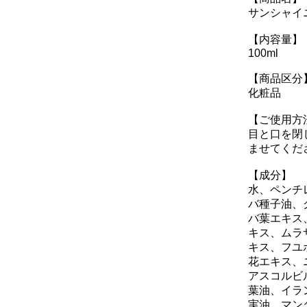
サンシャイ
【内容量】
100ml
【商品区分
化粧品
【ご使用方
目と口を閉
ませてくだ
【成分】
水、ペンチ
バ種子油、
バ葉エキス
キス、ムラ
キス、フユ
花エキス、
アスコルビ
葉油、イラ
実油、マンダ