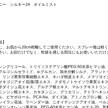
ニー シルキー24 オイルミスト
】
法】
じ、お肌から20cm程離してご使用ください。スプレー後は軽
さい。お顔だけでなく、乾燥を感じる部位にもお使いいただけ
レングリコール、トリイソステアリン酸PEG-50水添ヒマシ油、
グルコシルセラミド、α-グルカン、加水分解シルク、アラント
、リンゴ果実培養細胞エキス、キハダ樹皮エキス、メマツヨイ
サキゴジアオイ花/葉/茎エキス、クダモノトケイソウ果実エキ
ボダイジュ花エキス、アルテア根エキス、マルトデキストリン
ニンジン根エキス、カキタンニン、グリセリン、テトラヘキシ
ル、ビサボロール、PCA-Na、ダイズ油、アミノカプロン酸、
ンイラン花油、ラベンダー油、ニオイテンジクアオイ油、ベル
リンオレンジ果皮油、PEG-60水添ヒマシ油、セテス-20、乳