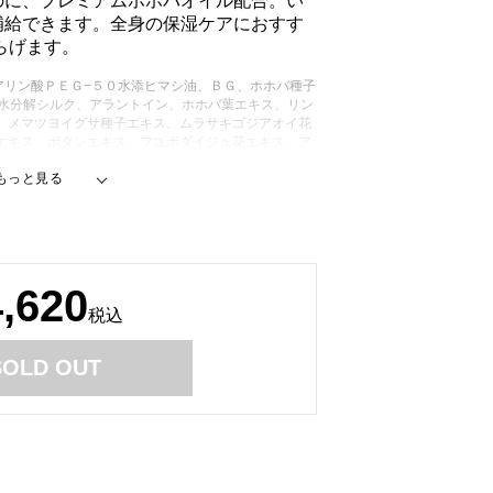
のに、プレミアムホホバオイル配合。い
補給できます。全身の保湿ケアにおすす
らげます。
アリン酸ＰＥＧ−５０水添ヒマシ油、ＢＧ、ホホバ種子
加水分解シルク、アラントイン、ホホバ葉エキス、リン
、メマツヨイグサ種子エキス、ムラサキゴジアオイ花
エキス、ボタンエキス、フユボダイジュ花エキス、ア
ニカ花エキ ス、ニンジン根エキス、カキタンニン、
ルビル、ビサボロール、Ｐ ＣＡ−Ｎａ、ダイズ油、
ンイラン花油、ラベンダー油、ニオイテン ジクアオ
ンジ果皮油、ＰＥＧ−６０水添ヒマシ油、セテス−２
、キサンタンガム、フェノキシエタノール
4,620
税込
SOLD OUT