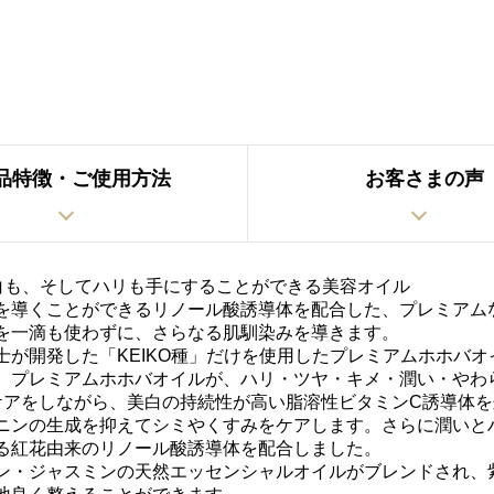
品特徴・ご使用方法
お客さまの声
白も、そしてハリも手にすることができる美容オイル
を導くことができるリノール酸誘導体を配合した、プレミアム
を一滴も使わずに、さらなる肌馴染みを導きます。
士が開発した「KEIKO種」だけを使用したプレミアムホホバオ
、プレミアムホホバオイルが、ハリ・ツヤ・キメ・潤い・やわ
ケアをしながら、美白の持続性が高い脂溶性ビタミンC誘導体
ニンの生成を抑えてシミやくすみをケアします。さらに潤いと
る紅花由来のリノール酸誘導体を配合しました。
ン・ジャスミンの天然エッセンシャルオイルがブレンドされ、