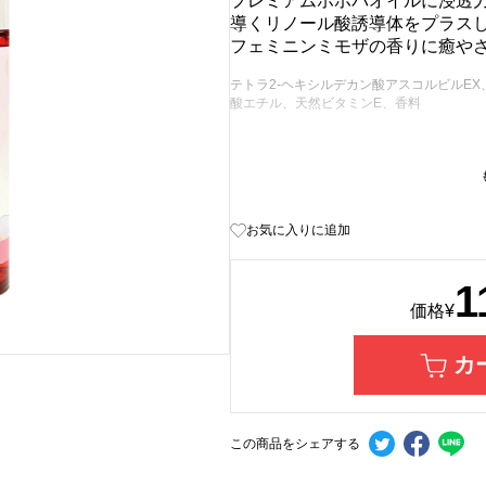
プレミアムホホバオイルに浸透
導くリノール酸誘導体をプラスし
フェミニンミモザの香りに癒や
テトラ2-ヘキシルデカン酸アスコルビルE
酸エチル、天然ビタミンE、香料
お気に入りに追加
1
価格
¥
カ
この商品をシェアする