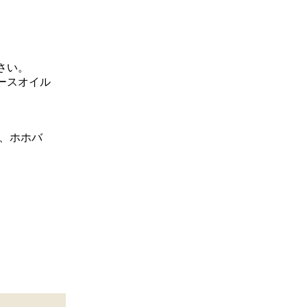
さい。
ースオイル
ル、ホホバ