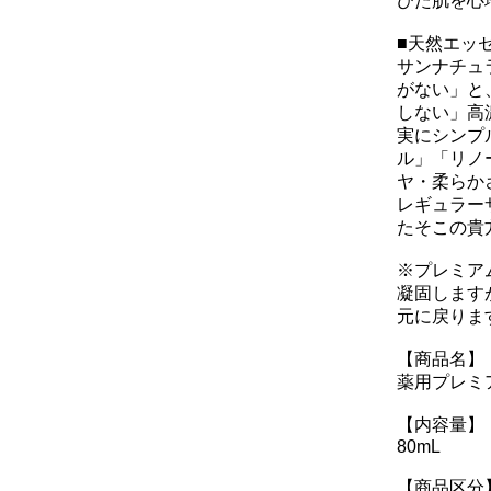
びた肌を心
■天然エッ
サンナチュ
がない」と
しない」高
実にシンプ
ル」「リノ
ヤ・柔らか
レギュラー
たそこの貴
※プレミア
凝固します
元に戻りま
【商品名】
薬用プレミ
【内容量】
80mL
【商品区分