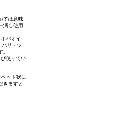
めては意味
一滴も使用
ホホバオイ
、ハリ・ツ
す。
ちび使ってい
ーベット状に
だきますと