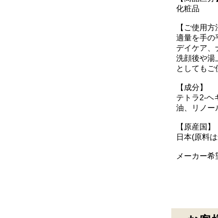
化粧品
【ご使用方
適量を手の
デイケア、
洗顔後や湯
としてもご
【成分】
テトラ2-
油、リノー
【原産国】
日本(原料
メーカー希望