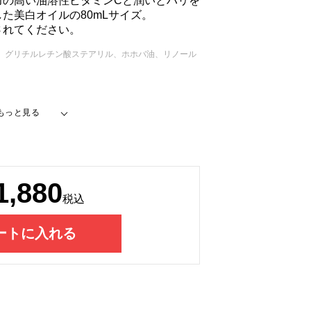
力の高い油溶性ビタミンCと潤いとハリを
た美白オイルの80mLサイズ。
されてください。
X、グリチルレチン酸ステアリル、ホホバ油、リノール
1,880
税込
ートに入れる