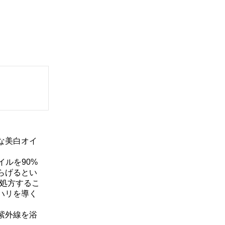
な美白オイ
イルを90%
らげるとい
を処方するこ
ハリを導く
紫外線を浴