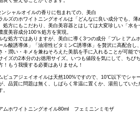
地良く整えることができます。
センシャルオイルの香りに包まれての、美白
ラルズのホワイトニングオイルは「どんなに良い成分でも、薄
、処方にもこだわり、美白美容器とはしては大変珍しい「水を
濃度美容成分100％処方を実現。
ルな処方ではありますが、美白に導く3つの成分「プレミアム
ール酸誘導体」「油溶性ビタミンC誘導体」を贅沢に高配合し
さ・潤い・キメを兼ねそろえた美肌を手に入れることが可能で
サイズの2本分のお徳用サイズ。いつも値段を気にして、ちび
方！もう我慢する必要はありません！
ムピュアジェイオイルは天然100%ですので、10℃以下でシャ
が、品質に問題は無く、しばらく常温に置くか、湯煎していた
す。
アムホワイトニングオイル80ml フェミニンミモザ
】