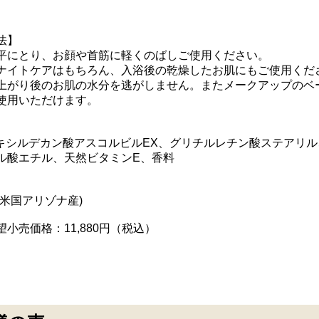
法】
平にとり、お顔や首筋に軽くのばしご使用ください。
ナイトケアはもちろん、入浴後の乾燥したお肌にもご使用くだ
上がり後のお肌の水分を逃がしません。またメークアップのベ
使用いただけます。
ヘキシルデカン酸アスコルビルEX、グリチルレチン酸ステアリ
ル酸エチル、天然ビタミンE、香料
は米国アリゾナ産)
小売価格：11,880円（税込）